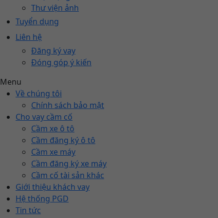
Thư viện ảnh
Tuyển dụng
Liên hệ
Đăng ký vay
Đóng góp ý kiến
Menu
Về chúng tôi
Chính sách bảo mật
Cho vay cầm cố
Cầm xe ô tô
Cầm đăng ký ô tô
Cầm xe máy
Cầm đăng ký xe máy
Cầm cố tài sản khác
Giới thiệu khách vay
Hệ thống PGD
Tin tức