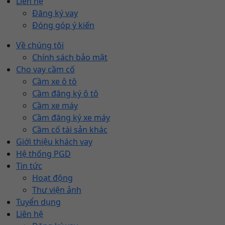
Liên hệ
Đăng ký vay
Đóng góp ý kiến
Về chúng tôi
Chính sách bảo mật
Cho vay cầm cố
Cầm xe ô tô
Cầm đăng ký ô tô
Cầm xe máy
Cầm đăng ký xe máy
Cầm cố tài sản khác
Giới thiệu khách vay
Hệ thống PGD
Tin tức
Hoạt động
Thư viện ảnh
Tuyển dụng
Liên hệ