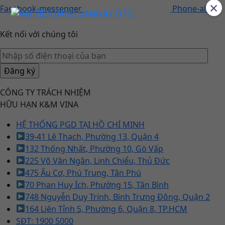
×
Facebook-messenger
Phone-alt
Kết nối với chúng tôi
CÔNG TY TRÁCH NHIỆM
HỮU HẠN K&M VINA
HỆ THỐNG PGD TẠI HỒ CHÍ MINH
39-41 Lê Thạch, Phường 13, Quận 4
132 Thống Nhất, Phường 10, Gò Vấp
225 Võ Văn Ngân, Linh Chiểu, Thủ Đức
475 Âu Cơ, Phú Trung, Tân Phú
70 Phan Huy Ích, Phường 15, Tân Bình
748 Nguyễn Duy Trinh, Bình Trưng Đông, Quận 2
164 Liên Tỉnh 5, Phường 6, Quận 8, TP.HCM
SĐT: 1900 5000