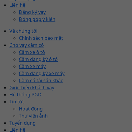
Liên hệ
Đăng ký vay
Đóng góp ý kiến
Về chúng tôi
Chính sách bảo mật
Cho vay cầm cố
Cầm xe ô tô
Cầm đăng ký ô tô
Cầm xe máy
Cầm đăng ký xe máy
Cầm cố tài sản khác
Giới thiệu khách vay
Hệ thống PGD
Tin tức
Hoạt động
Thư viện ảnh
Tuyển dụng
Liên hệ