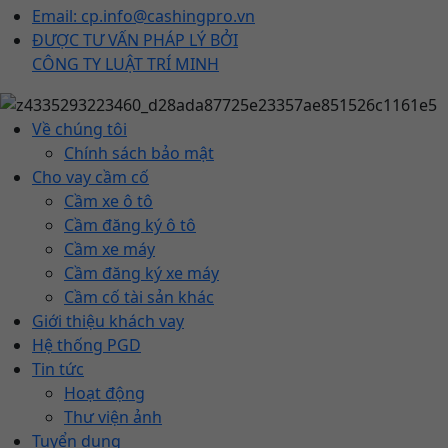
Email: cp.info@cashingpro.vn
ĐƯỢC TƯ VẤN PHÁP LÝ BỞI
CÔNG TY LUẬT TRÍ MINH
Về chúng tôi
Chính sách bảo mật
Cho vay cầm cố
Cầm xe ô tô
Cầm đăng ký ô tô
Cầm xe máy
Cầm đăng ký xe máy
Cầm cố tài sản khác
Giới thiệu khách vay
Hệ thống PGD
Tin tức
Hoạt động
Thư viện ảnh
Tuyển dụng