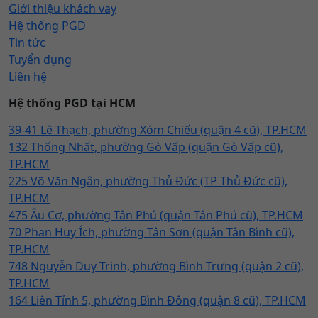
Giới thiệu khách vay
Hệ thống PGD
Tin tức
Tuyển dụng
Liên hệ
Hệ thống PGD tại HCM
39-41 Lê Thạch, phường Xóm Chiếu (quận 4 cũ), TP.HCM
132 Thống Nhất, phường Gò Vấp (quận Gò Vấp cũ),
TP.HCM
225 Võ Văn Ngân, phường Thủ Đức (TP Thủ Đức cũ),
TP.HCM
475 Âu Cơ, phường Tân Phú (quận Tân Phú cũ), TP.HCM
70 Phan Huy Ích, phường Tân Sơn (quận Tân Bình cũ),
TP.HCM
748 Nguyễn Duy Trinh, phường Bình Trưng (quận 2 cũ),
TP.HCM
164 Liên Tỉnh 5, phường Bình Đông (quận 8 cũ), TP.HCM