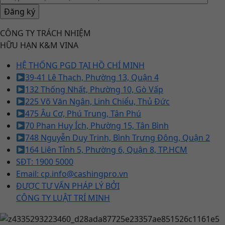
CÔNG TY TRÁCH NHIỆM
HỮU HẠN K&M VINA
HỆ THỐNG PGD TẠI HỒ CHÍ MINH
39-41 Lê Thạch, Phường 13, Quận 4
132 Thống Nhất, Phường 10, Gò Vấp
225 Võ Văn Ngân, Linh Chiểu, Thủ Đức
475 Âu Cơ, Phú Trung, Tân Phú
70 Phan Huy Ích, Phường 15, Tân Bình
748 Nguyễn Duy Trinh, Bình Trưng Đông, Quận 2
164 Liên Tỉnh 5, Phường 6, Quận 8, TP.HCM
SĐT: 1900 5000
Email: cp.info@cashingpro.vn
ĐƯỢC TƯ VẤN PHÁP LÝ BỞI
CÔNG TY LUẬT TRÍ MINH