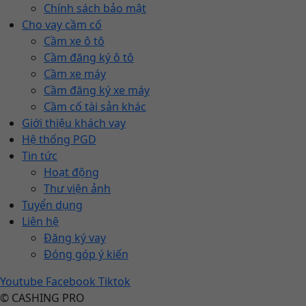
Chính sách bảo mật
Cho vay cầm cố
Cầm xe ô tô
Cầm đăng ký ô tô
Cầm xe máy
Cầm đăng ký xe máy
Cầm cố tài sản khác
Giới thiệu khách vay
Hệ thống PGD
Tin tức
Hoạt động
Thư viện ảnh
Tuyển dụng
Liên hệ
Đăng ký vay
Đóng góp ý kiến
Youtube
Facebook
Tiktok
© CASHING PRO