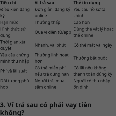
Tiêu chí
Ví trả sau
Thẻ tín dụng
Điều kiện đăng
Đơn giản, đăng ký
Yêu cầu hồ sơ tài
ký
online
chính
Hạn mức
Thường thấp
Cao hơn
Hình thức sử
Dùng thẻ vật lý hoặc
Qua ví điện tử/app
dụng
thẻ online
Thời gian xét
Nhanh, vài phút
Có thể mất vài ngày
duyệt
Yêu cầu chứng
Thường linh hoạt
Thường bắt buộc
minh thu nhập
hơn
Có thể miễn phí
Có lãi nếu không
Phí và lãi suất
nếu trả đúng hạn
thanh toán đúng kỳ
Đối tượng phù
Người trẻ, mua
Người có thu nhập
hợp
sắm online
ổn định
3. Ví trả sau có phải vay tiền
không?