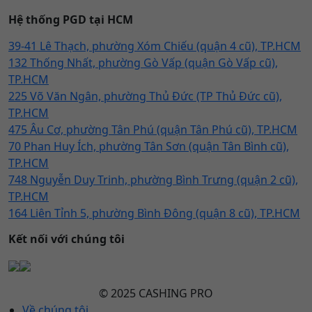
Hệ thống PGD tại HCM
39-41 Lê Thạch, phường Xóm Chiếu (quận 4 cũ), TP.HCM
132 Thống Nhất, phường Gò Vấp (quận Gò Vấp cũ),
TP.HCM
225 Võ Văn Ngân, phường Thủ Đức (TP Thủ Đức cũ),
TP.HCM
475 Âu Cơ, phường Tân Phú (quận Tân Phú cũ), TP.HCM
70 Phan Huy Ích, phường Tân Sơn (quận Tân Bình cũ),
TP.HCM
748 Nguyễn Duy Trinh, phường Bình Trưng (quận 2 cũ),
TP.HCM
164 Liên Tỉnh 5, phường Bình Đông (quận 8 cũ), TP.HCM
Kết nối với chúng tôi
© 2025 CASHING PRO
Về chúng tôi