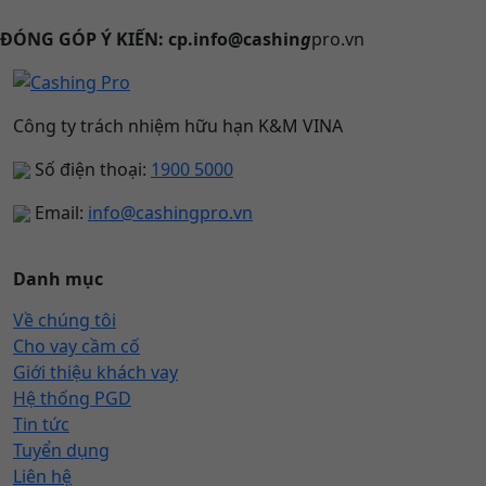
ĐÓNG GÓP Ý KIẾN: cp.info@cashin
g
pro.vn
Công ty trách nhiệm hữu hạn K&M VINA
Số điện thoại:
1900 5000
Email:
info@cashingpro.vn
Danh mục
Về chúng tôi
Cho vay cầm cố
Giới thiệu khách vay
Hệ thống PGD
Tin tức
Tuyển dụng
Liên hệ