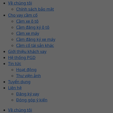
Về chúng tôi
Chính sách bảo mật
Cho vay cầm cố
Cầm xe ô tô
Cầm đăng ký ô tô
Cầm xe máy
Cầm đăng ký xe máy
Cầm cố tài sản khác
Giới thiệu khách vay
Hệ thống PGD
Tin tức
Hoạt động
Thư viện ảnh
Tuyển dụng
Liên hệ
Đăng ký vay
Đóng góp ý kiến
Về chúng tôi