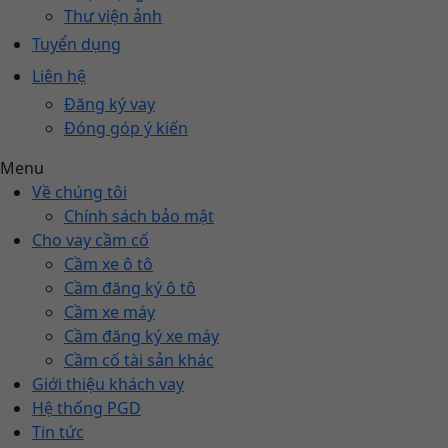
Thư viện ảnh
Tuyển dụng
Liên hệ
Đăng ký vay
Đóng góp ý kiến
Menu
Về chúng tôi
Chính sách bảo mật
Cho vay cầm cố
Cầm xe ô tô
Cầm đăng ký ô tô
Cầm xe máy
Cầm đăng ký xe máy
Cầm cố tài sản khác
Giới thiệu khách vay
Hệ thống PGD
Tin tức