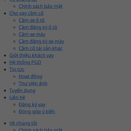
Chính sách bảo mật
Cho vay cầm cố
Cầm xe ô tô
Cầm đăng ký ô tô
Cầm xe máy
Cầm đăng ký xe máy
Cầm cố tài sản khác
Giới thiệu khách vay
Hệ thống PGD
Tin tức
Hoạt động
Thư viện ảnh
Tuyển dụng
Liên hệ
Đăng ký vay
Đóng góp ý kiến
Về chúng tôi
Chính sách bảo mật