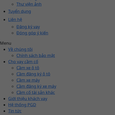
Thư viện ảnh
Tuyển dụng
Liên hệ
Đăng ký vay
Đóng góp ý kiến
Menu
Về chúng tôi
Chính sách bảo mật
Cho vay cầm cố
Cầm xe ô tô
Cầm đăng ký ô tô
Cầm xe máy
Cầm đăng ký xe máy
Cầm cố tài sản khác
Giới thiệu khách vay
Hệ thống PGD
Tin tức