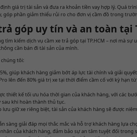
nh giá trị tài sản và đưa ra khoản tiền vay hợp lý. Quá trìn
, góp phần giảm thiểu rủi ro cho đơn vị cầm đồ trong trườ
trả góp uy tín và an toàn tạ
 tìm kiếm dịch vụ cầm xe trả góp tại TP.HCM – nơi mà sự uy
hông cần bán đi tài sản của mình.
 chúng tôi:
1.5%, giúp khách hàng giảm bớt áp lực tài chính và giải qu
ro lên đến 80% giá trị xe tại thời điểm cầm cố với kỳ hạn t
ợc thiết kế tối ưu hóa thời gian của khách hàng, với các bư
 sau khi hoàn thành thủ tục.
o lưu giữ xe riêng biệt, tài sản của khách hàng sẽ được ni
sẵn sàng giải đáp mọi thắc mắc và hỗ trợ khách hàng lựa c
 nhân của khách hàng, đảm bảo sự an tâm tuyệt đối trong s