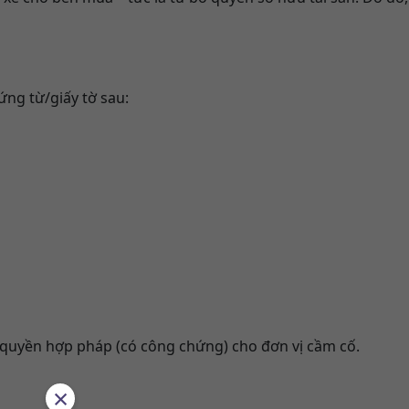
ứng từ/giấy tờ sau:
quyền hợp pháp (có công chứng) cho đơn vị cầm cố.
×