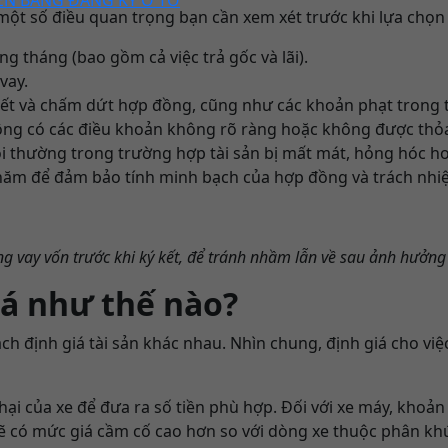
 một số điều quan trọng bạn cần xem xét trước khi lựa chọn
g tháng (bao gồm cả việc trả gốc và lãi).
vay.
 kết và chấm dứt hợp đồng, cũng như các khoản phạt trong
ông có các điều khoản không rõ ràng hoặc không được thỏa
ồi thường trong trường hợp tài sản bị mất mát, hỏng hóc ho
u năm để đảm bảo tính minh bạch của hợp đồng và trách nhiệm
g vay vốn trước khi ký kết, để tránh nhầm lẫn về sau ảnh hưởng
iá như thế nào?
ách định giá tài sản khác nhau. Nhìn chung, định giá cho vi
ại của xe để đưa ra số tiền phù hợp. Đối với xe máy, khoản 
sẽ có mức giá cầm cố cao hơn so với dòng xe thuộc phân kh