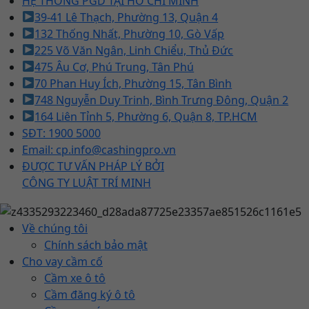
HỆ THỐNG PGD TẠI HỒ CHÍ MINH
39-41 Lê Thạch, Phường 13, Quận 4
132 Thống Nhất, Phường 10, Gò Vấp
225 Võ Văn Ngân, Linh Chiểu, Thủ Đức
475 Âu Cơ, Phú Trung, Tân Phú
70 Phan Huy Ích, Phường 15, Tân Bình
748 Nguyễn Duy Trinh, Bình Trưng Đông, Quận 2
164 Liên Tỉnh 5, Phường 6, Quận 8, TP.HCM
SĐT: 1900 5000
Email: cp.info@cashingpro.vn
ĐƯỢC TƯ VẤN PHÁP LÝ BỞI
CÔNG TY LUẬT TRÍ MINH
Về chúng tôi
Chính sách bảo mật
Cho vay cầm cố
Cầm xe ô tô
Cầm đăng ký ô tô