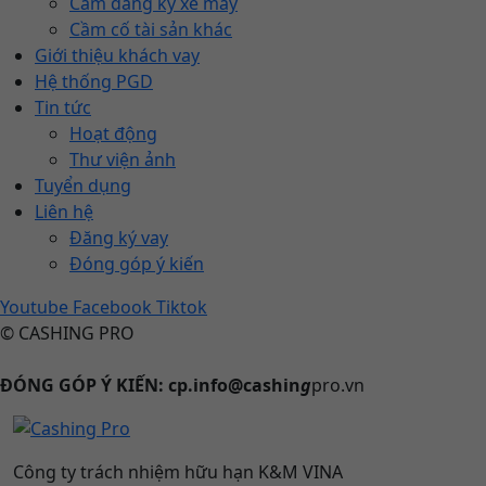
Cầm đăng ký xe máy
Cầm cố tài sản khác
Giới thiệu khách vay
Hệ thống PGD
Tin tức
Hoạt động
Thư viện ảnh
Tuyển dụng
Liên hệ
Đăng ký vay
Đóng góp ý kiến
Youtube
Facebook
Tiktok
© CASHING PRO
ĐÓNG GÓP Ý KIẾN: cp.info@cashin
g
pro.vn
Công ty trách nhiệm hữu hạn K&M VINA