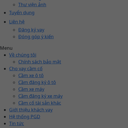
Thư viện ảnh
Tuyển dụng
Liên hệ
Đăng ký vay
Đóng góp ý kiến
Menu
Về chúng tôi
Chính sách bảo mật
Cho vay cầm cố
Cầm xe ô tô
Cầm đăng ký ô tô
Cầm xe máy
Cầm đăng ký xe máy
Cầm cố tài sản khác
Giới thiệu khách vay
Hệ thống PGD
Tin tức