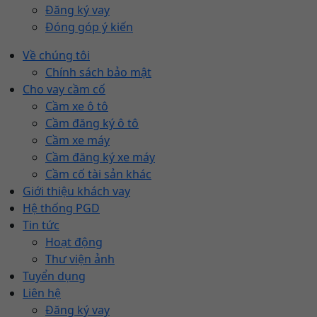
Đăng ký vay
Đóng góp ý kiến
Về chúng tôi
Chính sách bảo mật
Cho vay cầm cố
Cầm xe ô tô
Cầm đăng ký ô tô
Cầm xe máy
Cầm đăng ký xe máy
Cầm cố tài sản khác
Giới thiệu khách vay
Hệ thống PGD
Tin tức
Hoạt động
Thư viện ảnh
Tuyển dụng
Liên hệ
Đăng ký vay