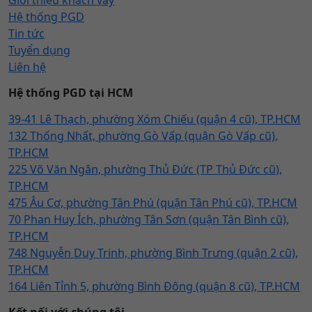
Hệ thống PGD
Tin tức
Tuyển dụng
Liên hệ
Hệ thống PGD tại HCM
39-41 Lê Thạch, phường Xóm Chiếu (quận 4 cũ), TP.HCM
132 Thống Nhất, phường Gò Vấp (quận Gò Vấp cũ),
TP.HCM
225 Võ Văn Ngân, phường Thủ Đức (TP Thủ Đức cũ),
TP.HCM
475 Âu Cơ, phường Tân Phú (quận Tân Phú cũ), TP.HCM
70 Phan Huy Ích, phường Tân Sơn (quận Tân Bình cũ),
TP.HCM
748 Nguyễn Duy Trinh, phường Bình Trưng (quận 2 cũ),
TP.HCM
164 Liên Tỉnh 5, phường Bình Đông (quận 8 cũ), TP.HCM
Kết nối với chúng tôi