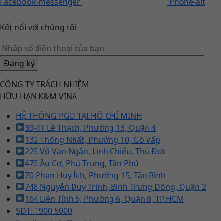
Facebook-messenger
Phone-alt
Kết nối với chúng tôi
CÔNG TY TRÁCH NHIỆM
HỮU HẠN K&M VINA
HỆ THỐNG PGD TẠI HỒ CHÍ MINH
39-41 Lê Thạch, Phường 13, Quận 4
132 Thống Nhất, Phường 10, Gò Vấp
225 Võ Văn Ngân, Linh Chiểu, Thủ Đức
475 Âu Cơ, Phú Trung, Tân Phú
70 Phan Huy Ích, Phường 15, Tân Bình
748 Nguyễn Duy Trinh, Bình Trưng Đông, Quận 2
164 Liên Tỉnh 5, Phường 6, Quận 8, TP.HCM
SĐT: 1900 5000