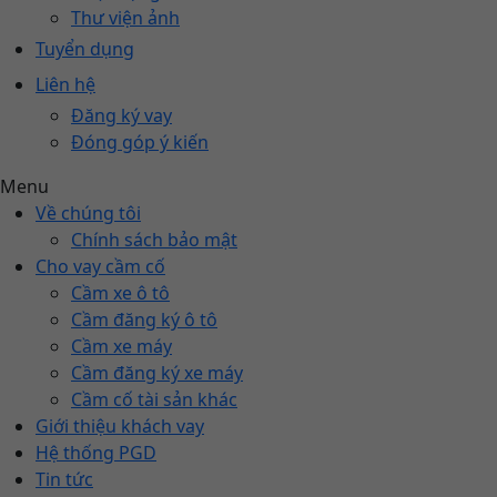
Thư viện ảnh
Tuyển dụng
Liên hệ
Đăng ký vay
Đóng góp ý kiến
Menu
Về chúng tôi
Chính sách bảo mật
Cho vay cầm cố
Cầm xe ô tô
Cầm đăng ký ô tô
Cầm xe máy
Cầm đăng ký xe máy
Cầm cố tài sản khác
Giới thiệu khách vay
Hệ thống PGD
Tin tức