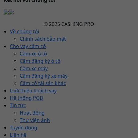
© 2025 CASHING PRO
Về chúng tôi
Chính sách bảo mật
Cho vay cầm cố
Cầm xe ô tô
Cầm đăng ký ô tô
Cầm xe máy
Cầm đăng ký xe máy
Cầm cố tài sản khác
Giới thiệu khách vay
Hệ thống PGD
Tin tức
Hoạt động
Thư viện ảnh
Tuyển dụng
Liên hệ