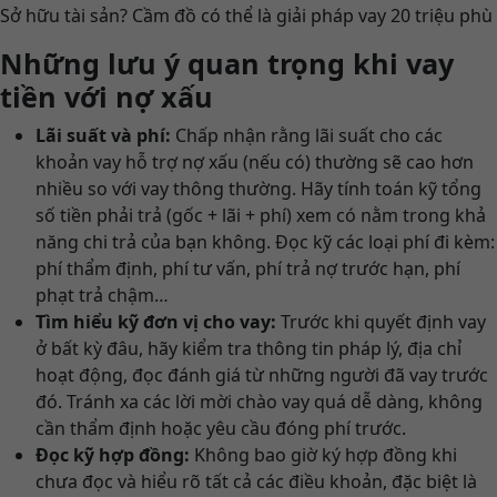
Sở hữu tài sản? Cầm đồ có thể là giải pháp vay 20 triệu phù
Những lưu ý quan trọng khi vay
tiền với nợ xấu
Lãi suất và phí:
Chấp nhận rằng lãi suất cho các
khoản vay hỗ trợ nợ xấu (nếu có) thường sẽ cao hơn
nhiều so với vay thông thường. Hãy tính toán kỹ tổng
số tiền phải trả (gốc + lãi + phí) xem có nằm trong khả
năng chi trả của bạn không. Đọc kỹ các loại phí đi kèm:
phí thẩm định, phí tư vấn, phí trả nợ trước hạn, phí
phạt trả chậm…
Tìm hiểu kỹ đơn vị cho vay:
Trước khi quyết định vay
ở bất kỳ đâu, hãy kiểm tra thông tin pháp lý, địa chỉ
hoạt động, đọc đánh giá từ những người đã vay trước
đó. Tránh xa các lời mời chào vay quá dễ dàng, không
cần thẩm định hoặc yêu cầu đóng phí trước.
Đọc kỹ hợp đồng:
Không bao giờ ký hợp đồng khi
chưa đọc và hiểu rõ tất cả các điều khoản, đặc biệt là