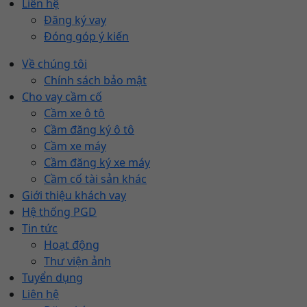
Liên hệ
Đăng ký vay
Đóng góp ý kiến
Về chúng tôi
Chính sách bảo mật
Cho vay cầm cố
Cầm xe ô tô
Cầm đăng ký ô tô
Cầm xe máy
Cầm đăng ký xe máy
Cầm cố tài sản khác
Giới thiệu khách vay
Hệ thống PGD
Tin tức
Hoạt động
Thư viện ảnh
Tuyển dụng
Liên hệ