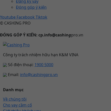
Đăng ký vay
Đóng góp ý kiến
Youtube
Facebook
Tiktok
© CASHING PRO
ĐÓNG GÓP Ý KIẾN: cp.info@cashin
g
pro.vn
Công ty trách nhiệm hữu hạn K&M VINA
Số điện thoại:
1900 5000
Email:
info@cashingpro.vn
Danh mục
Về chúng tôi
Cho vay cầm cố
Giới thiệu khách vay