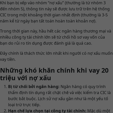
Khi bạn bị xếp vào nhóm “nợ xấu” (thường là từ nhóm 3
đến nhóm 5), thông tin này sẽ được lưu trữ trên hệ thống
CIC trong một khoảng thời gian nhất định (thường là 3-5
năm kể từ ngày bạn tất toán hoàn toàn khoản nợ).
Trong thời gian này, hầu hết các ngân hàng thương mại và
nhiều công ty tài chính lớn sẽ từ chối hồ sơ vay vốn của
bạn do rủi ro tín dụng được đánh giá là quá cao.
Đây chính là thách thức lớn nhất khi người có nợ xấu muốn
vay tiền.
Những khó khăn chính khi vay 20
triệu với nợ xấu
Bị từ chối bởi ngân hàng:
Ngân hàng có quy trình
thẩm định tín dụng rất chặt chẽ và việc kiểm tra CIC là
bước bắt buộc. Lịch sử nợ xấu gần như là một yếu tố
loại trừ trực tiếp.
Hạn chế lựa chọn tại công ty tài chính:
Mặc dù một