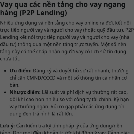
Vay qua các nền tảng cho vay ngang
hàng (P2P Lending)
Nhiều ứng dụng và nền tảng cho vay online ra đời, kết nối
trực tiếp người vay và người cho vay (hoặc quỹ đầu tư). P2P
Lending kết nối trực tiếp người vay và người cho vay (nhà
đầu tư) thông qua một nền tảng trực tuyến. Một số nền
tảng này có thể chấp nhận người vay có lịch sử tín dụng
chưa tốt.
Ưu điểm:
Đăng ký và duyệt hồ sơ rất nhanh, thường
chỉ cần CMND/CCCD và một số thông tin cá nhân cơ
bản.
Nhược điểm:
Lãi suất và phí dịch vụ thường rất cao,
đôi khi cao hơn nhiều so với công ty tài chính. Kỳ hạn
vay thường ngắn. Rủi ro gặp phải các ứng dụng tín
dụng đen trá hình là rất lớn.
Lưu ý:
Cần kiểm tra kỹ tính pháp lý của ứng dụng/nền
tảng. Đọc mọi điều khoản trước khi đồng ý vay. Cảnh giác