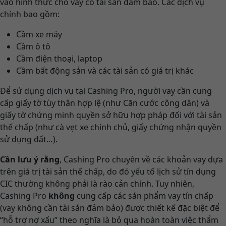
vào hình thức cho vay có tài sản đảm bảo. Các dịch vụ
chính bao gồm:
Cầm xe máy
Cầm ô tô
Cầm điện thoại, laptop
Cầm bất động sản và các tài sản có giá trị khác
Để sử dụng dịch vụ tại Cashing Pro, người vay cần cung
cấp giấy tờ tùy thân hợp lệ (như Căn cước công dân) và
giấy tờ chứng minh quyền sở hữu hợp pháp đối với tài sản
thế chấp (như cà vẹt xe chính chủ, giấy chứng nhận quyền
sử dụng đất…).
Cần lưu ý rằng
, Cashing Pro chuyên về các khoản vay dựa
trên giá trị tài sản thế chấp, do đó yếu tố lịch sử tín dụng
CIC thường không phải là rào cản chính. Tuy nhiên,
Cashing Pro
không
cung cấp các sản phẩm vay tín chấp
(vay không cần tài sản đảm bảo) được thiết kế đặc biệt để
“hỗ trợ nợ xấu” theo nghĩa là bỏ qua hoàn toàn việc thẩm