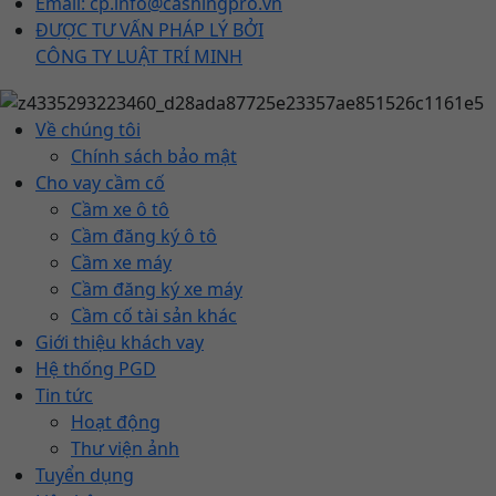
Email: cp.info@cashingpro.vn
ĐƯỢC TƯ VẤN PHÁP LÝ BỞI
CÔNG TY LUẬT TRÍ MINH
Về chúng tôi
Chính sách bảo mật
Cho vay cầm cố
Cầm xe ô tô
Cầm đăng ký ô tô
Cầm xe máy
Cầm đăng ký xe máy
Cầm cố tài sản khác
Giới thiệu khách vay
Hệ thống PGD
Tin tức
Hoạt động
Thư viện ảnh
Tuyển dụng