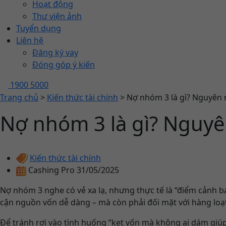
Hoạt động
Thư viện ảnh
Tuyển dụng
Liên hệ
Đăng ký vay
Đóng góp ý kiến
1900 5000
Trang chủ
>
Kiến thức tài chính
>
Nợ nhóm 3 là gì? Nguyên 
Nợ nhóm 3 là gì? Nguyê
Kiến thức tài chính
Cashing Pro
31/05/2025
Nợ nhóm 3 nghe có vẻ xa lạ, nhưng thực tế là “điểm cảnh b
cận nguồn vốn dễ dàng – mà còn phải đối mặt với hàng loạt 
Để tránh rơi vào tình huống “kẹt vốn mà không ai dám giúp”,