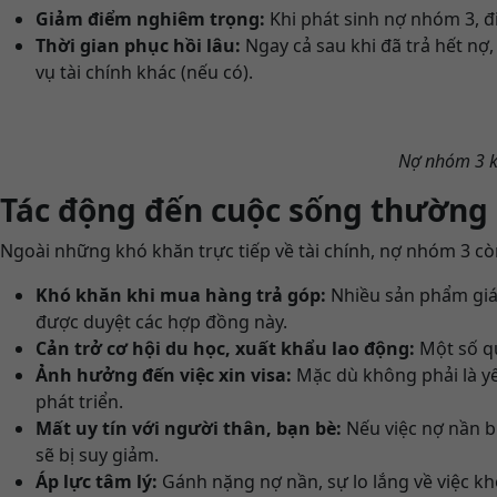
Giảm điểm nghiêm trọng:
Khi phát sinh nợ nhóm 3, đi
Thời gian phục hồi lâu:
Ngay cả sau khi đã trả hết nợ,
vụ tài chính khác (nếu có).
Nợ nhóm 3 kh
Tác động đến cuộc sống thường
Ngoài những khó khăn trực tiếp về tài chính, nợ nhóm 3 c
Khó khăn khi mua hàng trả góp:
Nhiều sản phẩm giá 
được duyệt các hợp đồng này.
Cản trở cơ hội du học, xuất khẩu lao động:
Một số qu
Ảnh hưởng đến việc xin visa:
Mặc dù không phải là yếu
phát triển.
Mất uy tín với người thân, bạn bè:
Nếu việc nợ nần b
sẽ bị suy giảm.
Áp lực tâm lý:
Gánh nặng nợ nần, sự lo lắng về việc kh