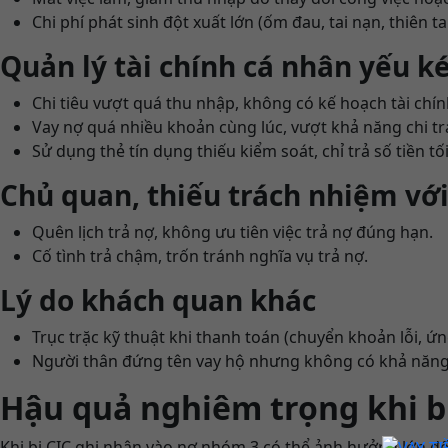
Chi phí phát sinh đột xuất lớn (ốm đau, tai nạn, thiên t
Quản lý tài chính cá nhân yếu 
Chi tiêu vượt quá thu nhập, không có kế hoạch tài chín
Vay nợ quá nhiều khoản cùng lúc, vượt khả năng chi tr
Sử dụng thẻ tín dụng thiếu kiểm soát, chỉ trả số tiền tố
Chủ quan, thiếu trách nhiệm vớ
Quên lịch trả nợ, không ưu tiên việc trả nợ đúng hạn.
Cố tình trả chậm, trốn tránh nghĩa vụ trả nợ.
Lý do khách quan khác
Trục trặc kỹ thuật khi thanh toán (chuyển khoản lỗi, ứ
Người thân đứng tên vay hộ nhưng không có khả năng t
Hậu quả nghiêm trọng khi bị
Khi bị CIC ghi nhận vào nợ nhóm 3 có thể ảnh hưởng lớn đến 