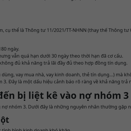
, cụ thể là Thông tư 11/2021/TT-NHNN (thay thế Thông tư
180 ngày.
nhưng vẫn quá hạn dưới 30 ngày theo thời hạn đã cơ cấu.
hông đủ khả năng trả lãi đầy đủ theo hợp đồng tín dụng.
u dùng, vay mua nhà, vay kinh doanh, thẻ tín dụng…) mà kh
m 3. Đây là một dấu hiệu cảnh báo rõ ràng về khả năng trả
ến bị liệt kê vào nợ nhóm 3
ạng nợ nhóm 3. Dưới đây là những nguyên nhân thường gặp n
gột
c tình hình kinh doanh khó khăn.