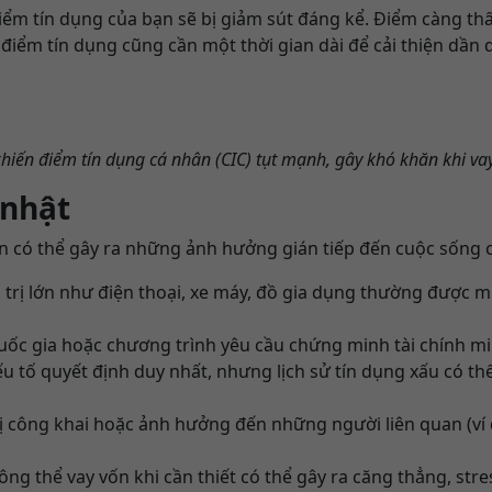
ểm tín dụng của bạn sẽ bị giảm sút đáng kể. Điểm càng thấp
 điểm tín dụng cũng cần một thời gian dài để cải thiện dần dầ
iến điểm tín dụng cá nhân (CIC) tụt mạnh, gây khó khăn khi va
 nhật
òn có thể gây ra những ảnh hưởng gián tiếp đến cuộc sống 
trị lớn như điện thoại, xe máy, đồ gia dụng thường được 
ốc gia hoặc chương trình yêu cầu chứng minh tài chính mi
 tố quyết định duy nhất, nhưng lịch sử tín dụng xấu có thể 
ị công khai hoặc ảnh hưởng đến những người liên quan (ví d
ông thể vay vốn khi cần thiết có thể gây ra căng thẳng, st