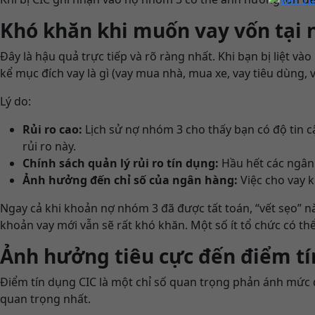
Khó khăn khi muốn vay vốn tại n
Đây là hậu quả trực tiếp và rõ ràng nhất. Khi bạn bị liệt v
kể mục đích vay là gì (vay mua nhà, mua xe, vay tiêu dùng,
Lý do:
Rủi ro cao:
Lịch sử nợ nhóm 3 cho thấy bạn có độ tin c
rủi ro này.
Chính sách quản lý rủi ro tín dụng:
Hầu hết các ngân 
Ảnh hưởng đến chỉ số của ngân hàng:
Việc cho vay k
Ngay cả khi khoản nợ nhóm 3 đã được tất toán, “vết sẹo” này
khoản vay mới vẫn sẽ rất khó khăn. Một số ít tổ chức có th
Ảnh hưởng tiêu cực đến điểm tín
Điểm tín dụng CIC là một chỉ số quan trọng phản ánh mức độ
quan trọng nhất.