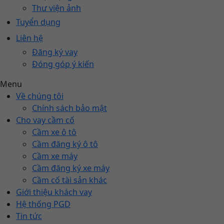
Thư viện ảnh
Tuyển dụng
Liên hệ
Đăng ký vay
Đóng góp ý kiến
Menu
Về chúng tôi
Chính sách bảo mật
Cho vay cầm cố
Cầm xe ô tô
Cầm đăng ký ô tô
Cầm xe máy
Cầm đăng ký xe máy
Cầm cố tài sản khác
Giới thiệu khách vay
Hệ thống PGD
Tin tức