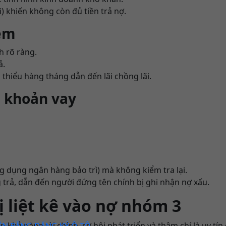
ai) khiến không còn đủ tiền trả nợ.
kém
h rõ ràng.
ả.
i thiểu hàng tháng dẫn đến lãi chồng lãi.
i khoản vay
ng dụng ngân hàng bảo trì) mà không kiểm tra lại.
rả, dẫn đến người đứng tên chính bị ghi nhận nợ xấu.
 liệt kê vào nợ nhóm 3
khả năng tài chính, cơ hội phát triển và thậm chí là uy tín