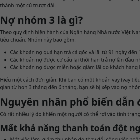
thành một cú trượt dài.
Nợ nhóm 3 là gì?
Theo quy định hiện hành của Ngân hàng Nhà nước Việt Nam
tiêu chuẩn. Nhóm này bao gồm:
Các khoản nợ quá hạn trả cả gốc và lãi từ 91 ngày đến 
Các khoản nợ được cơ cấu lại thời hạn trả nợ lần đầu 
Các khoản nợ được miễn hoặc giảm lãi do khách hàng k
Hiểu một cách đơn giản: Khi bạn có một khoản vay (vay tiê
gian từ hơn 3 tháng đến 6 tháng, bạn sẽ bị xếp vào nợ nhó
Nguyên nhân phổ biến dẫn đ
Có rất nhiều lý do khiến một người có thể rơi vào tình tr
Mất khả năng thanh toán đột n
Mất việc làm, giảm thu nhập do thay đổi công việc hoặ