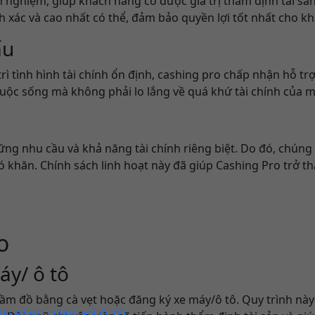
ghiệm, giúp khách hàng có được giá trị thẩm định tài sản ca
 xác và cao nhất có thể, đảm bảo quyền lợi tốt nhất cho k
ấu
rì tình hình tài chính ổn định, cashing pro chấp nhận hỗ t
g cuộc sống mà không phải lo lắng về quá khứ tài chính của m
ng nhu cầu và khả năng tài chính riêng biệt. Do đó, chúng t
khăn. Chính sách linh hoạt này đã giúp Cashing Pro trở th
o
áy/ ô tô
cầm đồ bằng cà vẹt hoặc đăng ký xe máy/ô tô. Quy trình nà