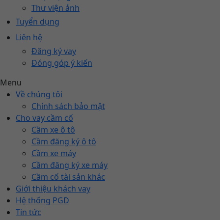
Thư viện ảnh
Tuyển dụng
Liên hệ
Đăng ký vay
Đóng góp ý kiến
Menu
Về chúng tôi
Chính sách bảo mật
Cho vay cầm cố
Cầm xe ô tô
Cầm đăng ký ô tô
Cầm xe máy
Cầm đăng ký xe máy
Cầm cố tài sản khác
Giới thiệu khách vay
Hệ thống PGD
Tin tức