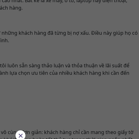
o nhất. Bất kể là xe máy, ô tô, laptop hay điện thoại,
hách hàng.
rợ những khách hàng đã từng bị nợ xấu. Điều này giúp họ có
ình.
ôi luôn sẵn sàng thảo luận và thỏa thuận về lãi suất để
ành lựa chọn ưu tiên của nhiều khách hàng khi cần đến
y vô cùng đơn giản: khách hàng chỉ cần mang theo giấy tờ
×