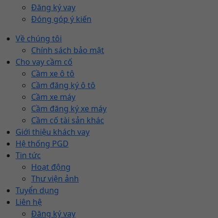
Đăng ký vay
Đóng góp ý kiến
Về chúng tôi
Chính sách bảo mật
Cho vay cầm cố
Cầm xe ô tô
Cầm đăng ký ô tô
Cầm xe máy
Cầm đăng ký xe máy
Cầm cố tài sản khác
Giới thiệu khách vay
Hệ thống PGD
Tin tức
Hoạt động
Thư viện ảnh
Tuyển dụng
Liên hệ
Đăng ký vay