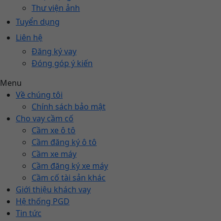
Thư viện ảnh
Tuyển dụng
Liên hệ
Đăng ký vay
Đóng góp ý kiến
Menu
Về chúng tôi
Chính sách bảo mật
Cho vay cầm cố
Cầm xe ô tô
Cầm đăng ký ô tô
Cầm xe máy
Cầm đăng ký xe máy
Cầm cố tài sản khác
Giới thiệu khách vay
Hệ thống PGD
Tin tức