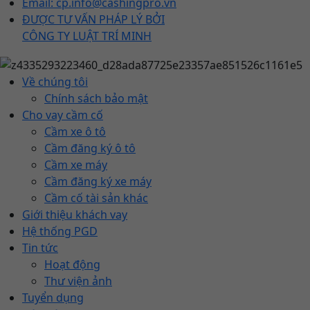
Email: cp.info@cashingpro.vn
ĐƯỢC TƯ VẤN PHÁP LÝ BỞI
CÔNG TY LUẬT TRÍ MINH
Về chúng tôi
Chính sách bảo mật
Cho vay cầm cố
Cầm xe ô tô
Cầm đăng ký ô tô
Cầm xe máy
Cầm đăng ký xe máy
Cầm cố tài sản khác
Giới thiệu khách vay
Hệ thống PGD
Tin tức
Hoạt động
Thư viện ảnh
Tuyển dụng