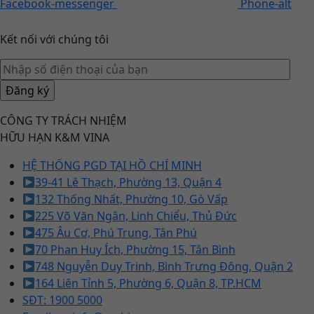
Facebook-messenger
Phone-alt
Kết nối với chúng tôi
CÔNG TY TRÁCH NHIỆM
HỮU HẠN K&M VINA
HỆ THỐNG PGD TẠI HỒ CHÍ MINH
39-41 Lê Thạch, Phường 13, Quận 4
132 Thống Nhất, Phường 10, Gò Vấp
225 Võ Văn Ngân, Linh Chiểu, Thủ Đức
475 Âu Cơ, Phú Trung, Tân Phú
70 Phan Huy Ích, Phường 15, Tân Bình
748 Nguyễn Duy Trinh, Bình Trưng Đông, Quận 2
164 Liên Tỉnh 5, Phường 6, Quận 8, TP.HCM
SĐT: 1900 5000