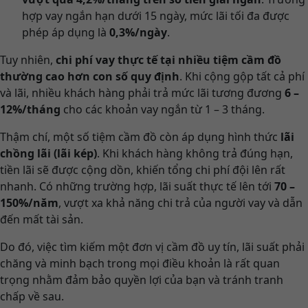
hợp vay ngắn hạn dưới 15 ngày, mức lãi tối đa được
phép áp dụng là
0,3%/ngày
.
Tuy nhiên,
chi phí vay thực tế tại nhiều tiệm cầm đồ
thường cao hơn con số quy định
. Khi cộng gộp tất cả phí
và lãi, nhiều khách hàng phải trả mức lãi tương đương
6 –
12%/tháng
cho các khoản vay ngắn từ 1 – 3 tháng.
Thậm chí, một số tiệm cầm đồ còn áp dụng hình thức
lãi
chồng lãi (lãi kép)
. Khi khách hàng không trả đúng hạn,
tiền lãi sẽ được cộng dồn, khiến tổng chi phí đội lên rất
nhanh. Có những trường hợp, lãi suất thực tế lên tới
70 –
150%/năm
, vượt xa khả năng chi trả của người vay và dẫn
đến mất tài sản.
Do đó, việc tìm kiếm một đơn vị cầm đồ uy tín, lãi suất phải
chăng và minh bạch trong mọi điều khoản là rất quan
trọng nhằm đảm bảo quyền lợi của bạn và tránh tranh
chấp về sau.