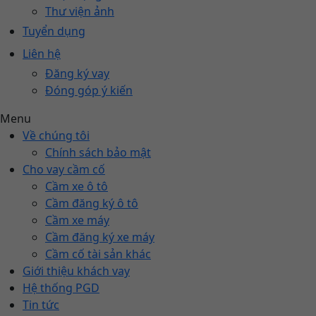
Thư viện ảnh
Tuyển dụng
Liên hệ
Đăng ký vay
Đóng góp ý kiến
Menu
Về chúng tôi
Chính sách bảo mật
Cho vay cầm cố
Cầm xe ô tô
Cầm đăng ký ô tô
Cầm xe máy
Cầm đăng ký xe máy
Cầm cố tài sản khác
Giới thiệu khách vay
Hệ thống PGD
Tin tức