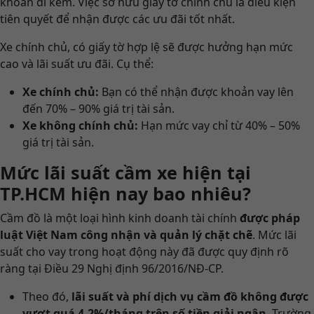
khoản đi kèm. Việc sở hữu giấy tờ chính chủ là điều kiện
tiên quyết để nhận được các ưu đãi tốt nhất.
Xe chính chủ, có giấy tờ hợp lệ sẽ được hưởng hạn mức
cao và lãi suất ưu đãi. Cụ thể:
Xe chính chủ:
Bạn có thể nhận được khoản vay lên
đến 70% – 90% giá trị tài sản.
Xe không chính chủ:
Hạn mức vay chỉ từ 40% – 50%
giá trị tài sản.
Mức lãi suất cầm xe hiện tại
TP.HCM hiện nay bao nhiêu?
Cầm đồ là một loại hình kinh doanh tài chính
được pháp
luật Việt Nam công nhận và quản lý chặt chẽ
. Mức lãi
suất cho vay trong hoạt động này đã được quy định rõ
ràng tại Điều 29 Nghị định 96/2016/NĐ-CP.
Theo đó,
lãi suất và phí dịch vụ cầm đồ không được
vượt quá 4,2%/tháng trên số tiền giải ngân
. Trường