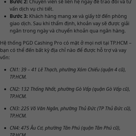
Bước 2:
Chuyên viên sẽ liên hệ ngay để trao đổi và tư
vấn dịch vụ chi tiết.
Bước 3:
Khách hàng mang xe và giấy tờ đến phòng
giao dịch. Sau khi thẩm định, khoản vay sẽ được giải
ngân trong ngày và chuyển khoản qua ngân hàng.
Hệ thống PGD Cashing Pro có mặt ở mọi nơi tại TP.HCM –
bạn có thể đến bất kỳ địa chỉ nào để được hỗ trợ và vay
vốn:
CN1: 39 – 41 Lê Thạch, phường Xóm Chiếu (quận 4 cũ),
TP.HCM.
CN2: 132 Thống Nhất, phường Gò Vấp (quận Gò Vấp cũ),
TP.HCM.
CN3: 225 Võ Văn Ngân, phường Thủ Đức (TP Thủ Đức cũ),
TP.HCM.
CN4: 475 Âu Cơ, phường Tân Phú (quận Tân Phú cũ),
TP.HCM.