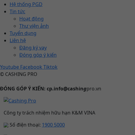
Hệ thống PGD
Tin tức
Hoạt động
Thư viện ảnh
Tuyển dụng
Liên hệ
Đăng ký vay
Đóng góp ý kiến
Youtube
Facebook
Tiktok
© CASHING PRO
ĐÓNG GÓP Ý KIẾN: cp.info@cashin
g
pro.vn
Công ty trách nhiệm hữu hạn K&M VINA
Số điện thoại:
1900 5000