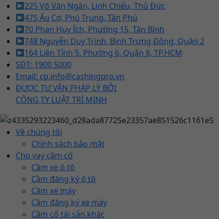
225 Võ Văn Ngân, Linh Chiểu, Thủ Đức
475 Âu Cơ, Phú Trung, Tân Phú
70 Phan Huy Ích, Phường 15, Tân Bình
748 Nguyễn Duy Trinh, Bình Trưng Đông, Quận 2
164 Liên Tỉnh 5, Phường 6, Quận 8, TP.HCM
SĐT: 1900 5000
Email: cp.info@cashingpro.vn
ĐƯỢC TƯ VẤN PHÁP LÝ BỞI
CÔNG TY LUẬT TRÍ MINH
Về chúng tôi
Chính sách bảo mật
Cho vay cầm cố
Cầm xe ô tô
Cầm đăng ký ô tô
Cầm xe máy
Cầm đăng ký xe máy
Cầm cố tài sản khác