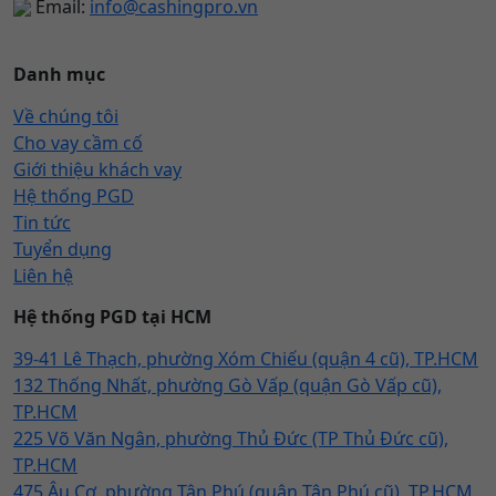
Email:
info@cashingpro.vn
Danh mục
Về chúng tôi
Cho vay cầm cố
Giới thiệu khách vay
Hệ thống PGD
Tin tức
Tuyển dụng
Liên hệ
Hệ thống PGD tại HCM
39-41 Lê Thạch, phường Xóm Chiếu (quận 4 cũ), TP.HCM
132 Thống Nhất, phường Gò Vấp (quận Gò Vấp cũ),
TP.HCM
225 Võ Văn Ngân, phường Thủ Đức (TP Thủ Đức cũ),
TP.HCM
475 Âu Cơ, phường Tân Phú (quận Tân Phú cũ), TP.HCM