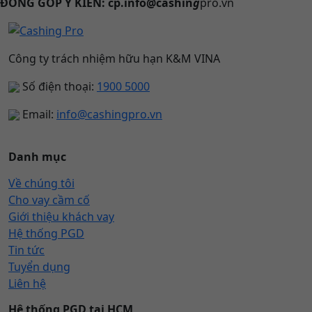
ĐÓNG GÓP Ý KIẾN: cp.info@cashin
g
pro.vn
Công ty trách nhiệm hữu hạn K&M VINA
Số điện thoại:
1900 5000
Email:
info@cashingpro.vn
Danh mục
Về chúng tôi
Cho vay cầm cố
Giới thiệu khách vay
Hệ thống PGD
Tin tức
Tuyển dụng
Liên hệ
Hệ thống PGD tại HCM