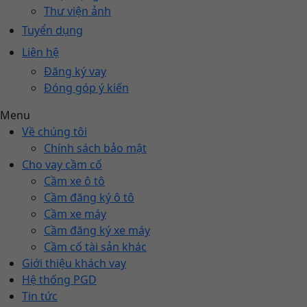
Thư viện ảnh
Tuyển dụng
Liên hệ
Đăng ký vay
Đóng góp ý kiến
Menu
Về chúng tôi
Chính sách bảo mật
Cho vay cầm cố
Cầm xe ô tô
Cầm đăng ký ô tô
Cầm xe máy
Cầm đăng ký xe máy
Cầm cố tài sản khác
Giới thiệu khách vay
Hệ thống PGD
Tin tức