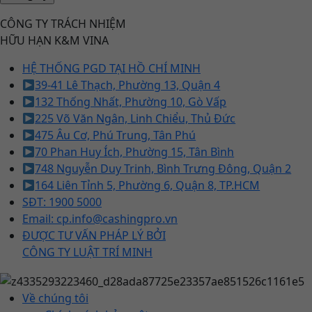
CÔNG TY TRÁCH NHIỆM
HỮU HẠN K&M VINA
HỆ THỐNG PGD TẠI HỒ CHÍ MINH
39-41 Lê Thạch, Phường 13, Quận 4
132 Thống Nhất, Phường 10, Gò Vấp
225 Võ Văn Ngân, Linh Chiểu, Thủ Đức
475 Âu Cơ, Phú Trung, Tân Phú
70 Phan Huy Ích, Phường 15, Tân Bình
748 Nguyễn Duy Trinh, Bình Trưng Đông, Quận 2
164 Liên Tỉnh 5, Phường 6, Quận 8, TP.HCM
SĐT: 1900 5000
Email: cp.info@cashingpro.vn
ĐƯỢC TƯ VẤN PHÁP LÝ BỞI
CÔNG TY LUẬT TRÍ MINH
Về chúng tôi