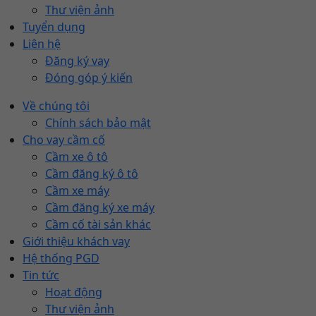
Thư viện ảnh
Tuyển dụng
Liên hệ
Đăng ký vay
Đóng góp ý kiến
Về chúng tôi
Chính sách bảo mật
Cho vay cầm cố
Cầm xe ô tô
Cầm đăng ký ô tô
Cầm xe máy
Cầm đăng ký xe máy
Cầm cố tài sản khác
Giới thiệu khách vay
Hệ thống PGD
Tin tức
Hoạt động
Thư viện ảnh