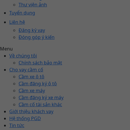
Thư viện ảnh
Tuyển dụng
Liên hệ
Đăng ký vay
Đóng góp ý kiến
Menu
Về chúng tôi
Chính sách bảo mật
Cho vay cầm cố
Cầm xe ô tô
Cầm đăng ký ô tô
Cầm xe máy
Cầm đăng ký xe máy
Cầm cố tài sản khác
Giới thiệu khách vay
Hệ thống PGD
Tin tức