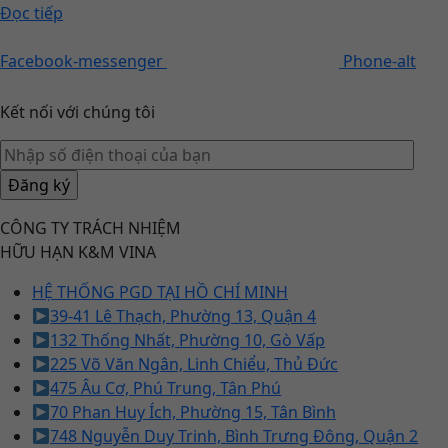
Đọc tiếp
Facebook-messenger
Phone-alt
Kết nối với chúng tôi
CÔNG TY TRÁCH NHIỆM
HỮU HẠN K&M VINA
HỆ THỐNG PGD TẠI HỒ CHÍ MINH
39-41 Lê Thạch, Phường 13, Quận 4
132 Thống Nhất, Phường 10, Gò Vấp
225 Võ Văn Ngân, Linh Chiểu, Thủ Đức
475 Âu Cơ, Phú Trung, Tân Phú
70 Phan Huy Ích, Phường 15, Tân Bình
748 Nguyễn Duy Trinh, Bình Trưng Đông, Quận 2