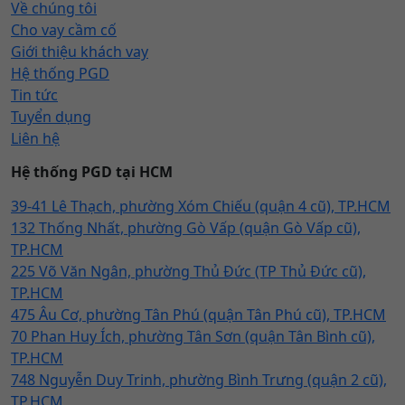
Về chúng tôi
Cho vay cầm cố
Giới thiệu khách vay
Hệ thống PGD
Tin tức
Tuyển dụng
Liên hệ
Hệ thống PGD tại HCM
39-41 Lê Thạch, phường Xóm Chiếu (quận 4 cũ), TP.HCM
132 Thống Nhất, phường Gò Vấp (quận Gò Vấp cũ),
TP.HCM
225 Võ Văn Ngân, phường Thủ Đức (TP Thủ Đức cũ),
TP.HCM
475 Âu Cơ, phường Tân Phú (quận Tân Phú cũ), TP.HCM
70 Phan Huy Ích, phường Tân Sơn (quận Tân Bình cũ),
TP.HCM
748 Nguyễn Duy Trinh, phường Bình Trưng (quận 2 cũ),
TP.HCM