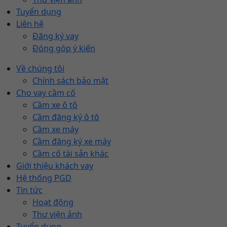
Tuyển dụng
Liên hệ
Đăng ký vay
Đóng góp ý kiến
Về chúng tôi
Chính sách bảo mật
Cho vay cầm cố
Cầm xe ô tô
Cầm đăng ký ô tô
Cầm xe máy
Cầm đăng ký xe máy
Cầm cố tài sản khác
Giới thiệu khách vay
Hệ thống PGD
Tin tức
Hoạt động
Thư viện ảnh
Tuyển dụng