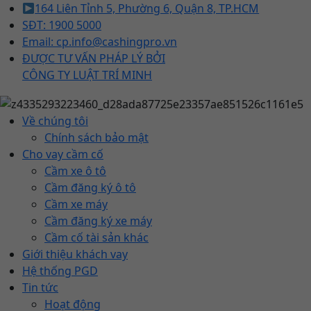
164 Liên Tỉnh 5, Phường 6, Quận 8, TP.HCM
SĐT: 1900 5000
Email: cp.info@cashingpro.vn
ĐƯỢC TƯ VẤN PHÁP LÝ BỞI
CÔNG TY LUẬT TRÍ MINH
Về chúng tôi
Chính sách bảo mật
Cho vay cầm cố
Cầm xe ô tô
Cầm đăng ký ô tô
Cầm xe máy
Cầm đăng ký xe máy
Cầm cố tài sản khác
Giới thiệu khách vay
Hệ thống PGD
Tin tức
Hoạt động