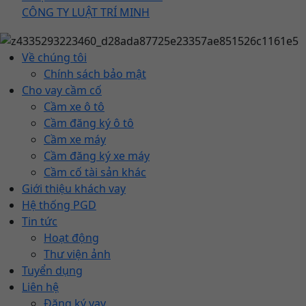
CÔNG TY LUẬT TRÍ MINH
Về chúng tôi
Chính sách bảo mật
Cho vay cầm cố
Cầm xe ô tô
Cầm đăng ký ô tô
Cầm xe máy
Cầm đăng ký xe máy
Cầm cố tài sản khác
Giới thiệu khách vay
Hệ thống PGD
Tin tức
Hoạt động
Thư viện ảnh
Tuyển dụng
Liên hệ
Đăng ký vay