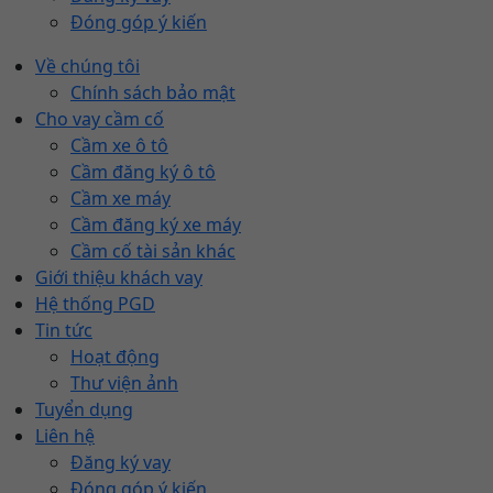
Đóng góp ý kiến
Về chúng tôi
Chính sách bảo mật
Cho vay cầm cố
Cầm xe ô tô
Cầm đăng ký ô tô
Cầm xe máy
Cầm đăng ký xe máy
Cầm cố tài sản khác
Giới thiệu khách vay
Hệ thống PGD
Tin tức
Hoạt động
Thư viện ảnh
Tuyển dụng
Liên hệ
Đăng ký vay
Đóng góp ý kiến