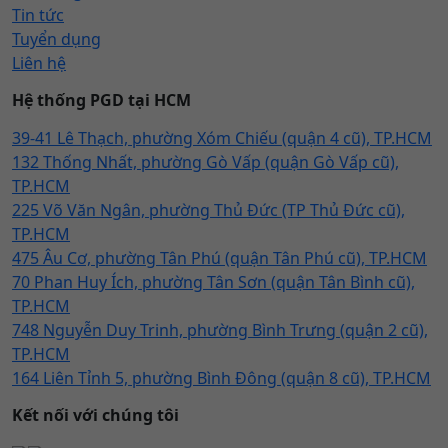
Tin tức
Tuyển dụng
Liên hệ
Hệ thống PGD tại HCM
39-41 Lê Thạch, phường Xóm Chiếu (quận 4 cũ), TP.HCM
132 Thống Nhất, phường Gò Vấp (quận Gò Vấp cũ),
TP.HCM
225 Võ Văn Ngân, phường Thủ Đức (TP Thủ Đức cũ),
TP.HCM
475 Âu Cơ, phường Tân Phú (quận Tân Phú cũ), TP.HCM
70 Phan Huy Ích, phường Tân Sơn (quận Tân Bình cũ),
TP.HCM
748 Nguyễn Duy Trinh, phường Bình Trưng (quận 2 cũ),
TP.HCM
164 Liên Tỉnh 5, phường Bình Đông (quận 8 cũ), TP.HCM
Kết nối với chúng tôi