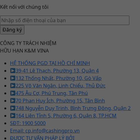
Kết nối với chúng tôi
CÔNG TY TRÁCH NHIỆM
HỮU HẠN K&M VINA
HỆ THỐNG PGD TẠI HỒ CHÍ MINH
39-41 Lê Thạch, Phường 13, Quận 4
132 Thống Nhất, Phường 10, Gò Vấp
225 Võ Văn Ngân, Linh Chiểu, Thủ Đức
475 Âu Cơ, Phú Trung, Tân Phú
70 Phan Huy Ích, Phường 15, Tân Bình
748 Nguyễn Duy Trinh, Bình Trưng Đông, Quận 2
164 Liên Tỉnh 5, Phường 6, Quận 8, TP.HCM
SĐT: 1900 5000
Email: cp.info@cashingpro.vn
ĐƯỢC TƯ VẤN PHÁP LÝ BỞI