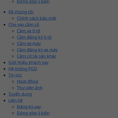
Đóng góp ý kiến
Về chúng tôi
Chính sách bảo mật
Cho vay cầm cố
Cầm xe ô tô
Cầm đăng ký ô tô
Cầm xe máy
Cầm đăng ký xe máy
Cầm cố tài sản khác
Giới thiệu khách vay
Hệ thống PGD
Tin tức
Hoạt động
Thư viện ảnh
Tuyển dụng
Liên hệ
Đăng ký vay
Đóng góp ý kiến