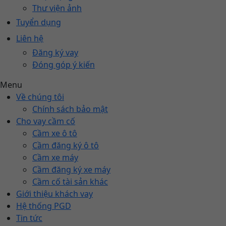
Thư viện ảnh
Tuyển dụng
Liên hệ
Đăng ký vay
Đóng góp ý kiến
Menu
Về chúng tôi
Chính sách bảo mật
Cho vay cầm cố
Cầm xe ô tô
Cầm đăng ký ô tô
Cầm xe máy
Cầm đăng ký xe máy
Cầm cố tài sản khác
Giới thiệu khách vay
Hệ thống PGD
Tin tức