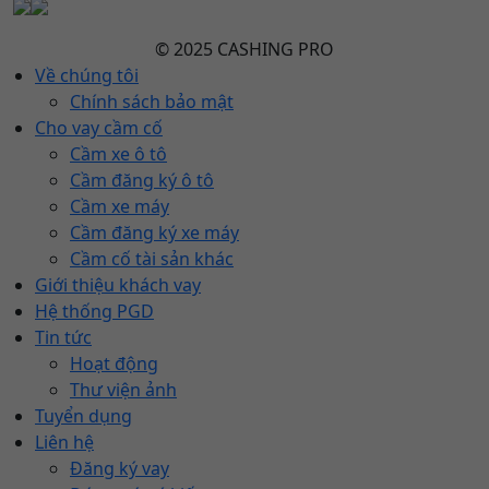
© 2025 CASHING PRO
Về chúng tôi
Chính sách bảo mật
Cho vay cầm cố
Cầm xe ô tô
Cầm đăng ký ô tô
Cầm xe máy
Cầm đăng ký xe máy
Cầm cố tài sản khác
Giới thiệu khách vay
Hệ thống PGD
Tin tức
Hoạt động
Thư viện ảnh
Tuyển dụng
Liên hệ
Đăng ký vay